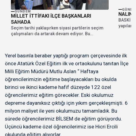
GÜNDE
GÜNDEM
NALINC
MİLLET İTTİFAKI İLÇE BAŞKANLARI
BASKİ ta
SAHADA
yapılan 
Seçim tarihi yaklaşırken siyasi partilerin seçim
protesto 
çalışmaları da artarak devam ediyor. Bu
çerçevede Millet...
Yerel basınla beraber yaptığı program çerçevesinde ilk
önce Atatürk Özel Eğitim ilk ve ortaokulunu tanıtan İlçe
Milli Eğitim Müdürü Mutlu Aslan “ Haftaya
öğrencilerimizin eğitime başlayacakları bu okulda
birinci ve ikinci kademe hafif düzeyde 122 özel
öğrencilerimiz eğitim görecekler. Eski okulumuz
depreme dayanıksız çıktığı için yıkım gerçekleşmişti. 6
milyon maliyet ile yeni okulumuzu tamamladık. Bu
sürede öğrencilerimiz BİLSEM de eğitim görüyordu.
Üçüncü kademe özel öğrencilerimiz ise Hicri Ercili
okulunda eğitim alıyorlar.