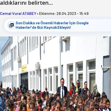
aldıklarını belirten…
Cemal Vural ATABEY
•
Eklenme:
28.04.2023 - 15:49
Son Dakika ve Önemli Haberler İçin Google
Haberler'de Bizi Kaynak Ekleyin!