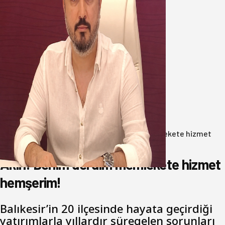
Oğuzbeyi’nden Balıkesirspor
yönetimine cevap : Herkes kendine
yakışanı yapar, buluttan nem
kapmayın!
07 Ağustos 2026
Anasayfa
/
Gündem
/
Akın: Benim derdim memlekete hizmet
hemşerim!
Akın: Benim derdim memlekete hizmet
hemşerim!
Balıkesir’in 20 ilçesinde hayata geçirdiği
yatırımlarla yıllardır süregelen sorunları