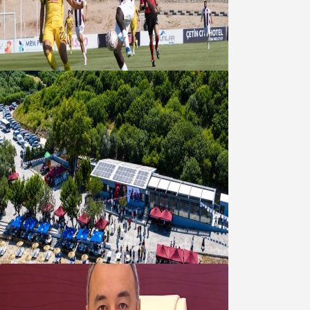
Bandırmaspor’dan 3 gollü başlangıç
08 Ağustos 2026
Bandırma Belediyesinden
Şirinçavuş’a hayat veren tesis
08 Ağustos 2026