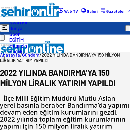
Gündem
Ekonomi
Web TV
Galeri
Gazeteler
Politika
3.SAYFA
Dünya
Spor
EĞİTİM
Magazin
Sağlık
Anasayfa
/
Gündem
/
2022 YILINDA BANDIRMA’YA 150 MİLYON
LİRALIK YATIRIM YAPILDI
2022 YILINDA BANDIRMA’YA 150
MİLYON LİRALIK YATIRIM YAPILDI
İlçe Milli Eğitim Müdürü Mutlu Aslan
yerel basınla beraber Bandırma’da yapımı
devam eden eğitim kurumlarını gezdi.
2022 yılında toplam eğitim kurumlarının
yapımı için 150 milyon liralık yatırım