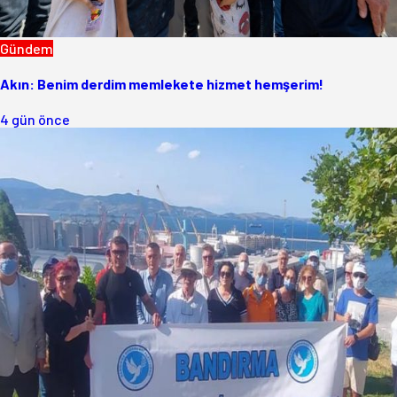
Gündem
Akın: Benim derdim memlekete hizmet hemşerim!
4 gün önce